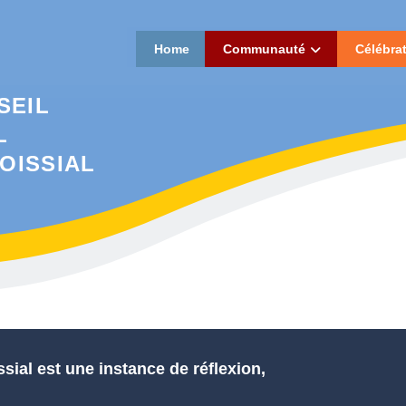
Home
Communauté
Célébra
SEIL
L
OISSIAL
ssial est une instance de réflexion,