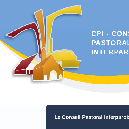
CPI - CON
PASTORA
INTERPAR
Le Conseil Pastoral Interparoi