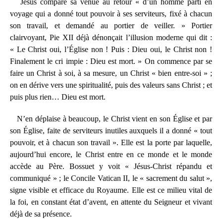
Jésus compare sa venue au retour « d’un homme parti en
voyage qui a donné tout pouvoir à ses serviteurs, fixé à chacun
son travail, et demandé au portier de veiller. » Portier
clairvoyant, Pie XII déjà dénonçait l’illusion moderne qui dit :
« Le Christ oui, l’Église non ! Puis : Dieu oui, le Christ non !
Finalement le cri impie : Dieu est mort. » On commence par se
faire un Christ à soi, à sa mesure, un Christ « bien entre-soi » ;
on en dérive vers une spiritualité, puis des valeurs sans Christ ; et
puis plus rien… Dieu est mort.
N’en déplaise à beaucoup, le Christ vient en son Église et par
son Église, faite de serviteurs inutiles auxquels il a donné « tout
pouvoir, et à chacun son travail ». Elle est la porte par laquelle,
aujourd’hui encore, le Christ entre en ce monde et le monde
accède au Père. Bossuet y voit « Jésus-Christ répandu et
communiqué » ; le Concile Vatican II, le « sacrement du salut »,
signe visible et efficace du Royaume. Elle est ce milieu vital de
la foi, en constant état d’avent, en attente du Seigneur et vivant
déjà de sa présence.