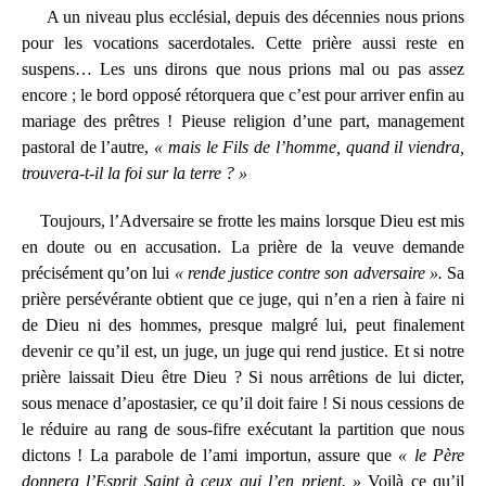
A un niveau plus ecclésial, depuis des décennies nous prions
pour les vocations sacerdotales. Cette prière aussi reste en
suspens… Les uns dirons que nous prions mal ou pas assez
encore ; le bord opposé rétorquera que c’est pour arriver enfin au
mariage des prêtres ! Pieuse religion d’une part, management
pastoral de l’autre,
« mais le Fils de l’homme, quand il viendra,
trouvera-t-il la foi sur la terre ? »
Toujours, l’Adversaire se frotte les mains lorsque Dieu est mis
en doute ou en accusation. La prière de la veuve demande
précisément qu’on lui
« rende justice contre son adversaire ».
Sa
prière persévérante obtient que ce juge, qui n’en a rien à faire ni
de Dieu ni des hommes, presque malgré lui, peut finalement
devenir ce qu’il est, un juge, un juge qui rend justice. Et si notre
prière laissait Dieu être Dieu ? Si nous arrêtions de lui dicter,
sous menace d’apostasier, ce qu’il doit faire ! Si nous cessions de
le réduire au rang de sous-fifre exécutant la partition que nous
dictons ! La parabole de l’ami importun, assure que
« le Père
donnera l’Esprit Saint à ceux qui l’en prient. »
Voilà ce qu’il