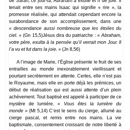
de Sarah, ce jour-là, Abraham a exulté et ri de joie. Il
tenait entre ses mains Isaac qui signifie « rire », la
promesse réalisée, qui attendait cependant encore la
surabondance de son accomplissement, dans une
« descendance aussi nombreuse que les étoiles du
ciel. »
(Gn 15,5)Jésus dira du patriarche :
« Abraham,
votre père, exulta à la pensée qu’il verrait mon Jour. Il
l’a vu et fut dans la joie. »
(Jn 8,56)
A l’image de Marie, l’Église présente le fruit de ses
entrailles au monde inexorablement vieillissant et
pourtant secrètement en attente. Certes, elle n’est pas
le Royaume, mais elle en porte déjà les prémices, un
début de réalisation qui est aussi attente d’un plein
achèvement. Tout baptisé est appelé à participer de ce
mystère de lumière.
« Vous êtes la lumière du
monde »
(Mt 5,14) C’est le sens du cierge, allumé au
cierge pascal, et remis entre nos mains. La vie
baptismale, consentement croissant de notre liberté à